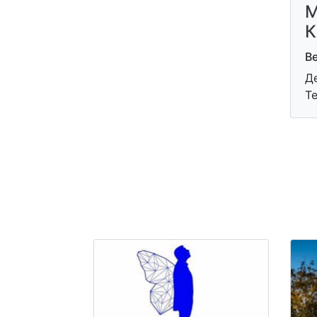
М
К
В
Д
Т