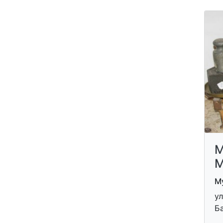
М
М
Му
у
Ба