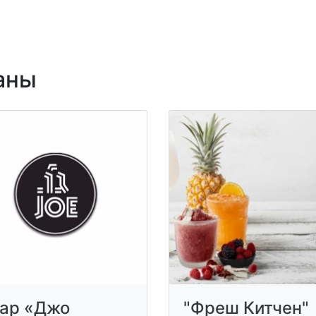
аны
ар «Джо
"Фреш Китчен"