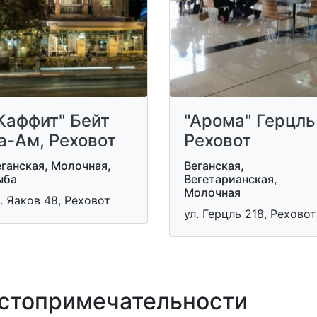
Каффит" Бейт
"Арома" Герцль
а-Ам, Реховот
Реховот
ганская, Молочная,
Веганская,
ыба
Вегетарианская,
Молочная
. Яаков 48, Реховот
ул. Герцль 218, Реховот
топримечательности