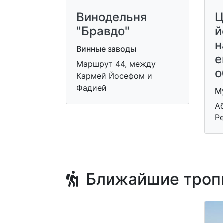
Винодельня
Ц
"Бравдо"
й
н
Винные заводы
е
Маршрут 44, между
о
Кармей Йосефом и
Фадией
Му
Аб
Р
Ближайшие троп