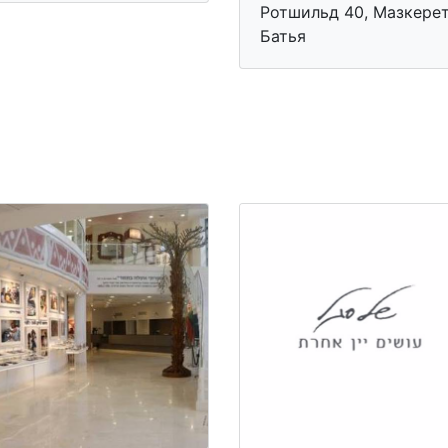
Ротшильд 40, Мазкере
Батья