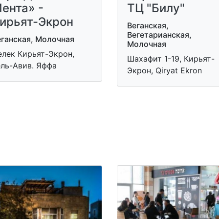
ента» -
ТЦ "Билу"
ирьят-Экрон
Веганская,
Вегетарианская,
еганская, Молочная
Молочная
елек Кирьят-Экрон,
Шахафит 1-19, Кирьят-
ель-Авив. Яффа
Экрон, Qiryat Ekron