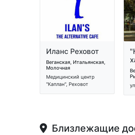
Иланс Реховот
"
х
Веганская, Итальянская,
Молочная
Ве
Р
Медицинский центр
"Каплан", Реховот
ул
Близлежащие дос