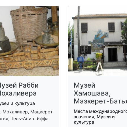
узей Рабби
Музей
охаливера
Хамошава,
Мазкерет-Бать
зеи и культура
Места международног
л. Мохаливер, Мацкерет
значения, Музеи и
тья, Тель-Авив. Яффа
культура