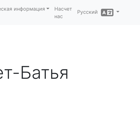
еская информация
Насчет
Русский
нас
ет-Батья