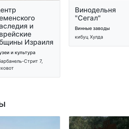
ентр
Винодельня
еменского
"Сегал"
аследия и
Винные заводы
врейские
кибуц Хулда
бщины Израиля
зеи и культура
арбанель-Стрит 7,
еховот
ы