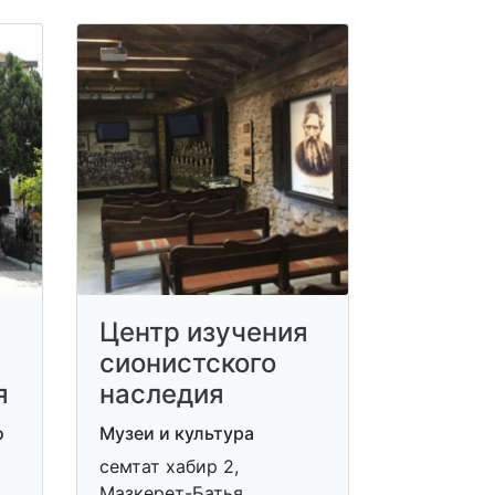
Центр изучения
сионистского
я
наследия
о
Музеи и культура
семтат хабир 2,
Мазкерет-Батья