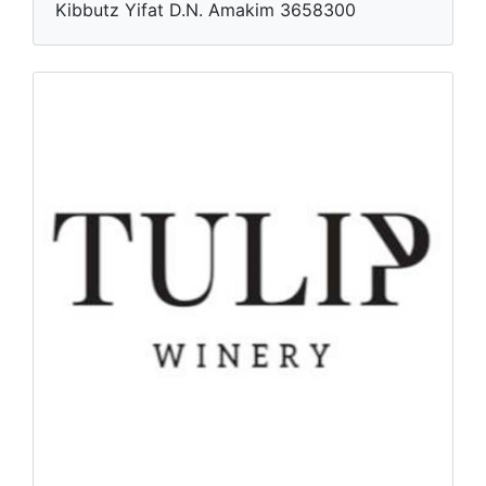
Ki​bbutz Yifat D.N. Amakim 3658300