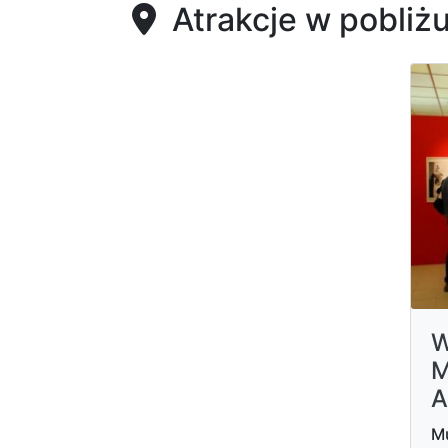
Atrakcje w pobliż
W
M
A
Mu