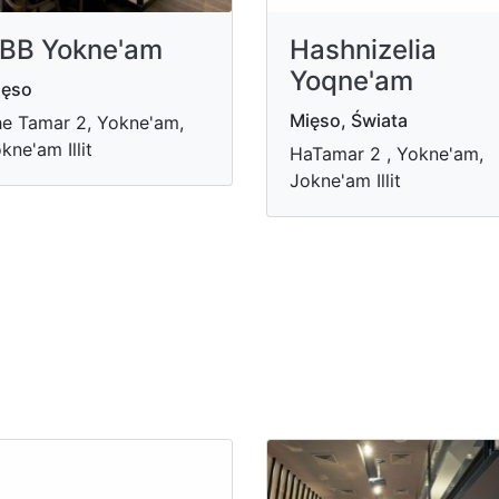
BB Yokne'am
Hashnizelia
Yoqne'am
ięso
Mięso, Świata
e Tamar 2, Yokne'am,
kne'am Illit
HaTamar 2 , Yokne'am,
Jokne'am Illit