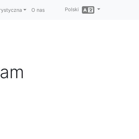
Polski
rystyczna
O nas
'am