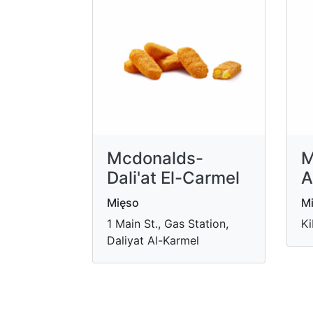
Mcdonalds-
M
Dali'at El-Carmel
A
Mięso
M
1 Main St., Gas Station,
Ki
Daliyat Al-Karmel