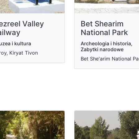
ezreel Valley
Bet Shearim
ailway
National Park
zea i kultura
Archeologia i historia,
Zabytki narodowe
roy, Kiryat Tivon
Bet She'arim National Pa