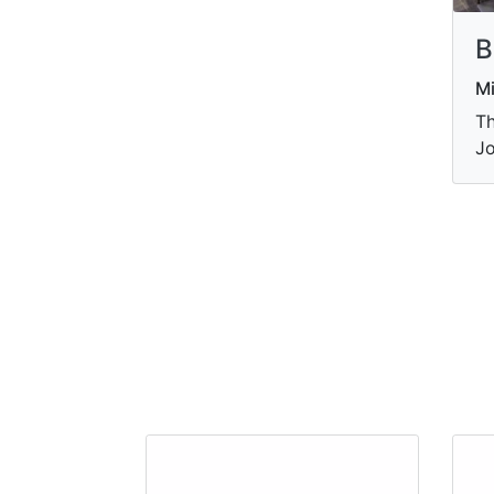
B
M
Th
Jo