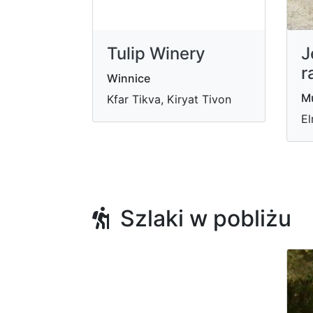
Tulip Winery
J
r
Winnice
Mu
Kfar Tikva, Kiryat Tivon
El
Szlaki w pobliżu