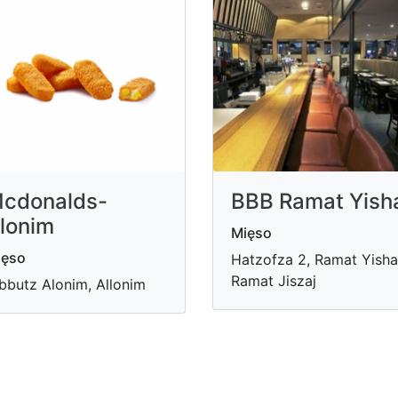
cdonalds-
BBB Ramat Yish
lonim
Mięso
ięso
Hatzofza 2, Ramat Yisha
Ramat Jiszaj
bbutz Alonim, Allonim