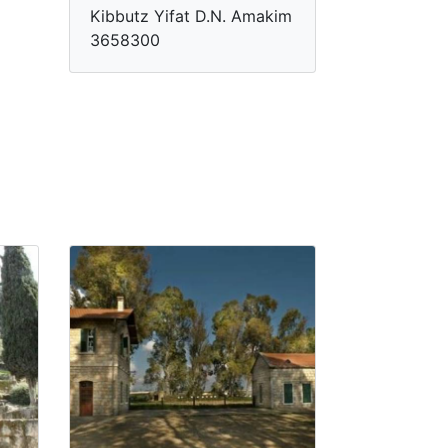
Ki​bbutz Yifat D.N. Amakim
3658300