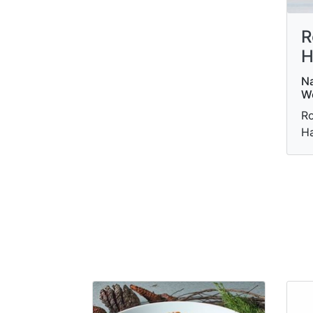
R
H
Na
W
Ro
H