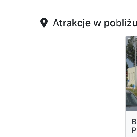
Atrakcje w pobliż
B
P