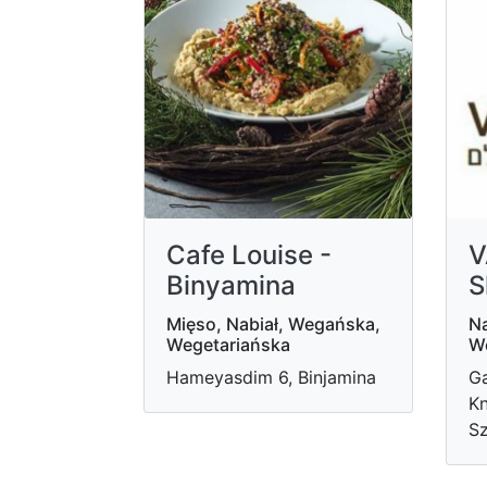
Cafe Louise -
V
Binyamina
S
Mięso, Nabiał, Wegańska,
Na
Wegetariańska
W
Hameyasdim 6, Binjamina
Ga
Kn
Sz