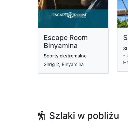
Escape Room
S
Binyamina
Sh
- 
Sporty ekstremalne
H
Shrig 2, Binyamina
Szlaki w pobliżu