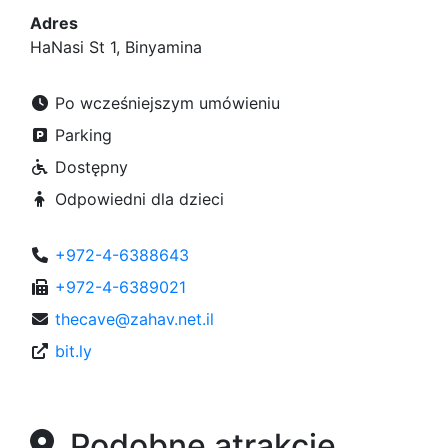
Adres
HaNasi St 1, Binyamina
Po wcześniejszym umówieniu
Parking
Dostępny
Odpowiedni dla dzieci
+972-4-6388643
+972-4-6389021
thecave@zahav.net.il
bit.ly
Podobne atrakcje