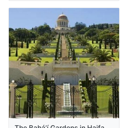
The Bahá’í Gardens in Haifa