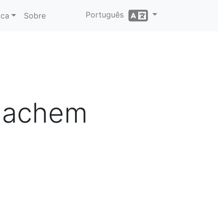
Português
ica
Sobre
enachem