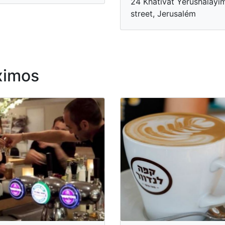
24 Khativat Yerushalayi
street, Jerusalém
ximos