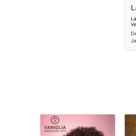
L
La
Ve
De
Je