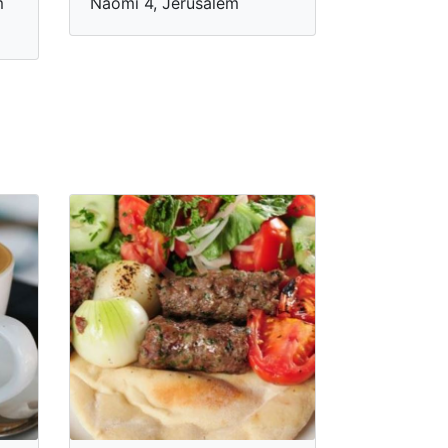
m
Naomi 4, Jerusalém