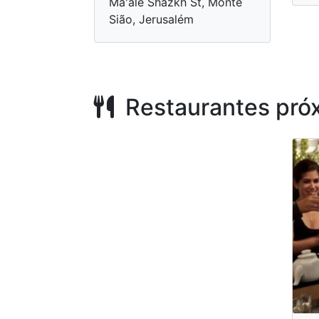
Ma'ale Shazkh St, Monte
Sião, Jerusalém
Restaurantes pró