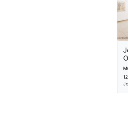
J
O
Mu
12
Je