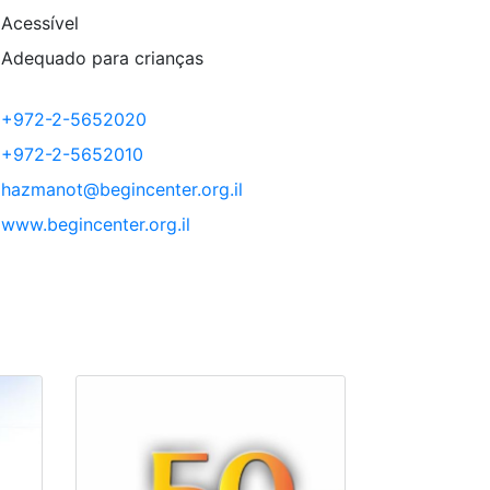
Acessível
Adequado para crianças
+972-2-5652020
+972-2-5652010
hazmanot@begincenter.org.il
www.begincenter.org.il