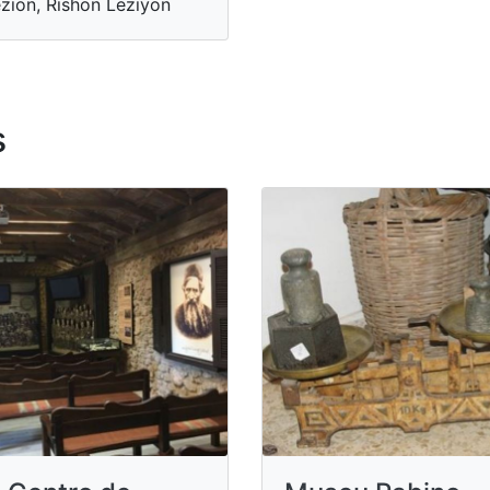
zion, Rishon Leziyon
s