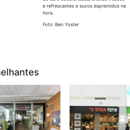
e refrescantes e sucos espremidos na
hora.
Foto: Ben Yoster
elhantes