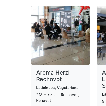
Aroma Herzl
A
Rechovot
L
S
Laticíneos, Vegetariana
La
218 Herzl st., Rechovot,
Rehovot
5 