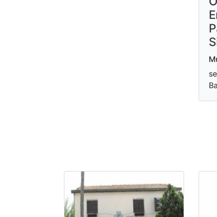
O
E
P
S
Mu
se
Ba