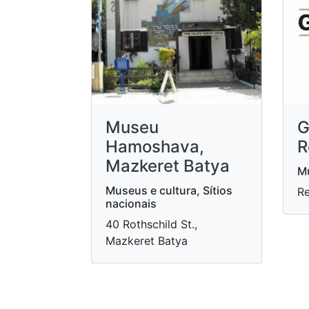
Museu
G
Hamoshava,
R
Mazkeret Batya
Mu
Museus e cultura, Sítios
Re
nacionais
40 Rothschild St.,
Mazkeret Batya