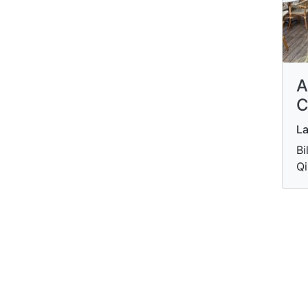
A
C
La
Bi
Qi