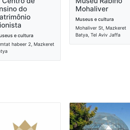
 Centro de
Museu Rabino
nsino do
Mohaliver
atrimônio
Museus e cultura
ionista
Mohaliver St, Mazkeret
Batya, Tel Aviv Jaffa
seus e cultura
mtat habeer 2, Mazkeret
tya