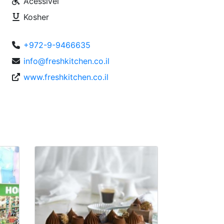
Acessível
Kosher
+972-9-9466635
info@freshkitchen.co.il
www.freshkitchen.co.il