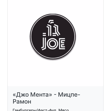
«Джо Мента» - Мицпе-
Рамон
Гамбургеры/фаст-фуд, Мясо