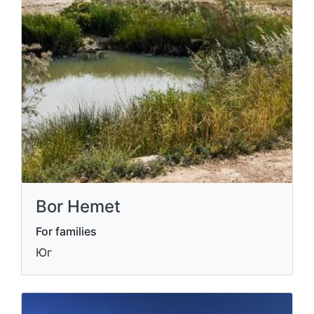
Bor Hemet
For families
Юг