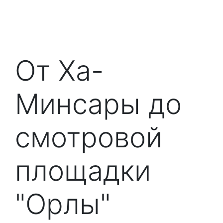
От Ха-
Минсары до
смотровой
площадки
"Орлы"