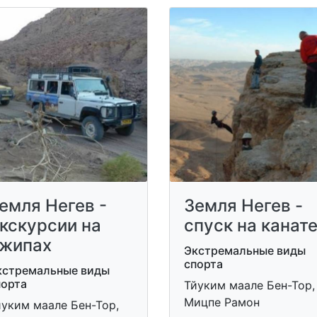
емля Негев -
Земля Негев -
кскурсии на
спуск на канат
жипах
Экстремальные виды
спорта
кстремальные виды
порта
Тйуким маале Бен-Тор,
Мицпе Рамон
йуким маале Бен-Тор,