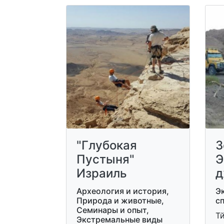
"Глубокая
З
Пустыня"
Э
Израиль
д
Археология и история,
Э
Природа и животные,
с
Семинары и опыт,
Т
Экстремальные виды