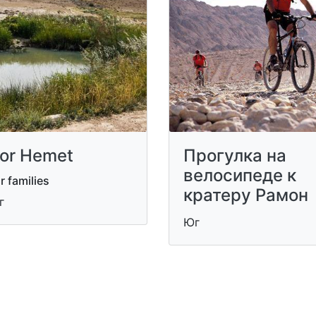
or Hemet
Прогулка на
велосипеде к
r families
кратеру Рамон
г
Юг