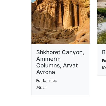
Shkhoret Canyon,
B
Ammerm
Fo
Columns, Arvat
Ю
Avrona
For families
Эйлат