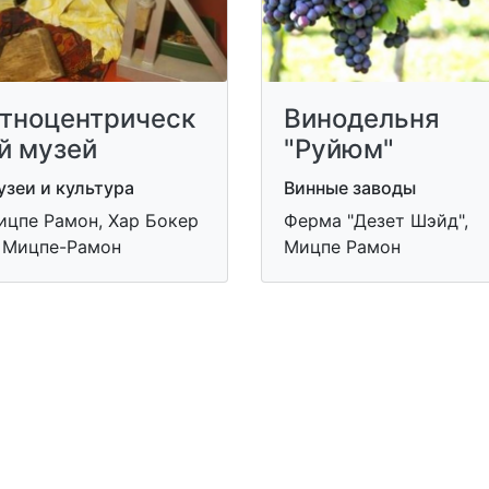
тноцентрическ
Винодельня
й музей
"Руйюм"
зеи и культура
Винные заводы
ицпе Рамон, Хар Бокер
Ферма "Дезет Шэйд",
, Мицпе-Рамон
Мицпе Рамон