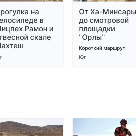
рогулка на
От Ха-Минсар
елосипеде в
до смотровой
ицпех Рамон и
площадки
твесной скале
"Орлы"
ахтеш
Короткий маршрут
Юг
г