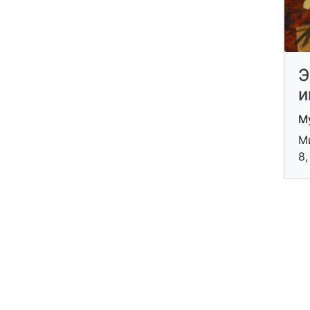
Э
и
Му
М
8