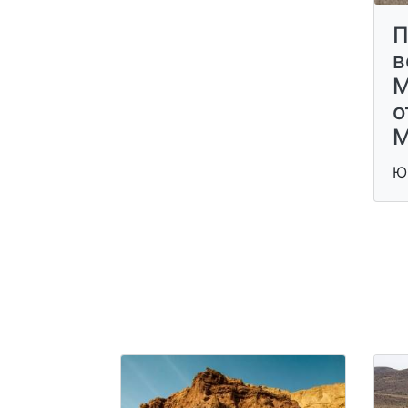
П
в
М
о
М
Ю