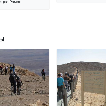
ицпе Рамон
ы