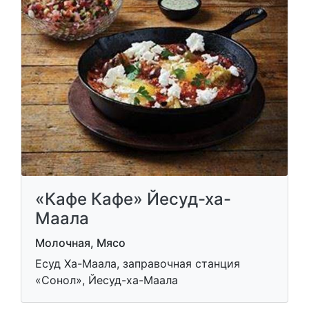
«Кафе Кафе» Йесуд-ха-
Маала
Молочная, Мясо
Есуд Ха-Маала, заправочная станция
«Сонол», Йесуд-ха-Маала