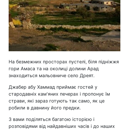
На безмежних просторах пустелі, біля підніжжя
гори Амаса та на околиці долини Арад
знаходиться мальовниче село Дреят.
Джабер абу Хаммад приймає гостей у
стародавніх кам'яних печерах і пропонує їм
страви, які зараз готують так само, як це
робили в давнину його предки.
З вами поділяться багатою історією і
розповідями від найдавніших часів і до наших