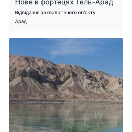
Нове в фортецях Тель-Арад
Відвідання археологічного об'єкту
Арад