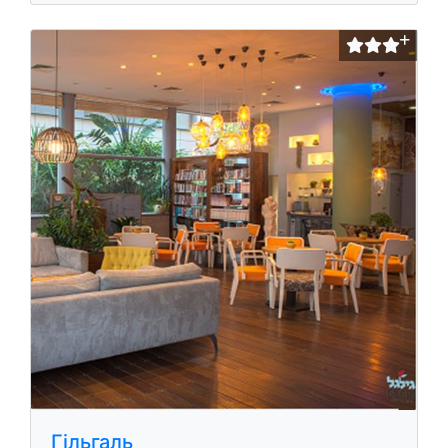
Гiльгаль