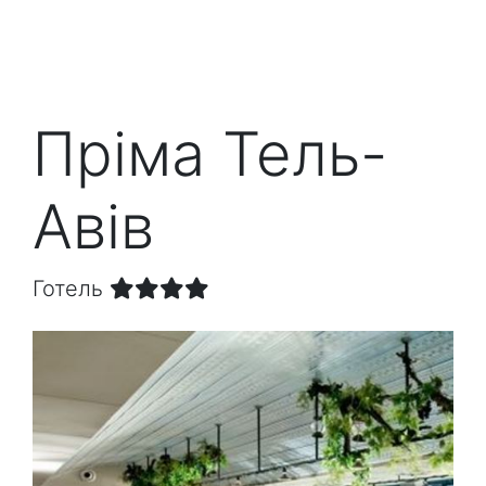
Прiма Тель-
Авiв
Готель