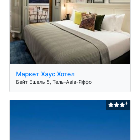
Маркет Хаус Хотел
Бeйт Ешель 5, Тель-Авів-Яффо