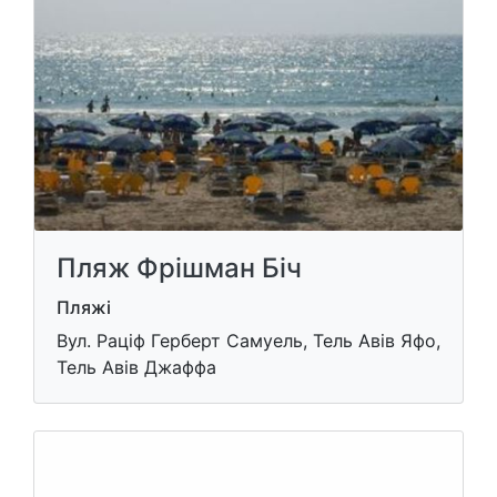
Пляж Фрішман Біч
Пляжі
Вул. Раціф Герберт Самуель, Тель Авів Яфо,
Тель Авів Джаффа