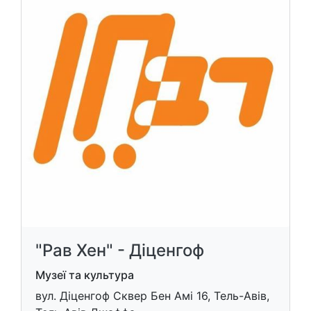
"Рав Хен" - Діценгоф
Музеї та культура
вул. Діценгоф Сквер Бен Амі 16, Тель-Авів,