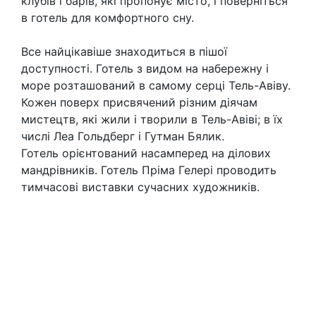
клубів і барів, які пропонує місто, і поверніться
в готель для комфортного сну.
Все найцікавіше знаходиться в пішої
доступності. Готель з видом на набережну і
море розташований в самому серці Тель-Авіву.
Кожен поверх присвячений різним діячам
мистецтв, які жили і творили в Тель-Авіві; в їх
числі Леа Гольдберг і Гутман Бялик.
Готель орієнтований насамперед на ділових
мандрівників. Готель Прiма Гелері проводить
тимчасові виставки сучасних художників.