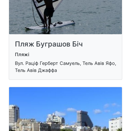
Пляж Буграшов Біч
Пляжі
Вул. Раціф Герберт Самуель, Тель Авів Яфо,
Тель Авів Джаффа