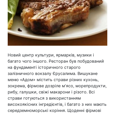
Новий центр культури, ярмарків, музики і
багато чого іншого. Ресторан був побудований
на фундаменті історичного старого
залізничного вокзалу Єрусалима. Вишукане
меню «Адом» містить страви різних кухонь,
зокрема, фірмове дозріле м'ясо, морепродукти,
рибу, галушки, свіжі макарони і різото. Всі
страви готуються з використанням
високоякісних інгредієнтів, і багато з них мають
середземноморські коріння. Щоденні фірмові