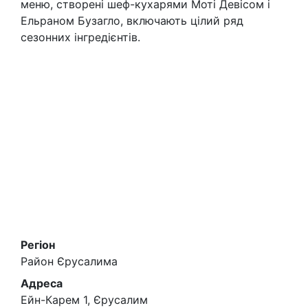
меню, створені шеф-кухарями Моті Девісом і
Ельраном Бузагло, включають цілий ряд
сезонних інгредієнтів.
Регіон
Район Єрусалима
Адреса
Ейн-Карем 1, Єрусалим