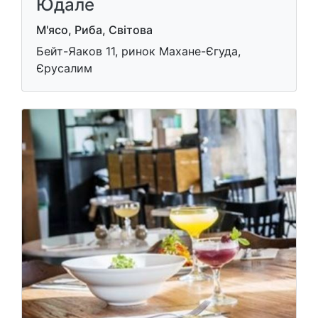
Юдале
М'ясо, Риба, Світова
Бейт-Яаков 11, ринок Махане-Єгуда,
Єрусалим