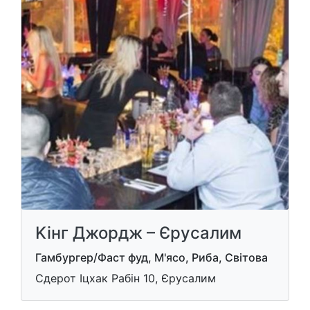
Kiнг Джордж – Єрусалим
Гамбургер/Фаст фуд, М'ясо, Риба, Світова
Сдерот Іцхак Рабін 10, Єрусалим