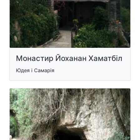
Монастир Йоханан Хаматбіл
Юдея і Самарія