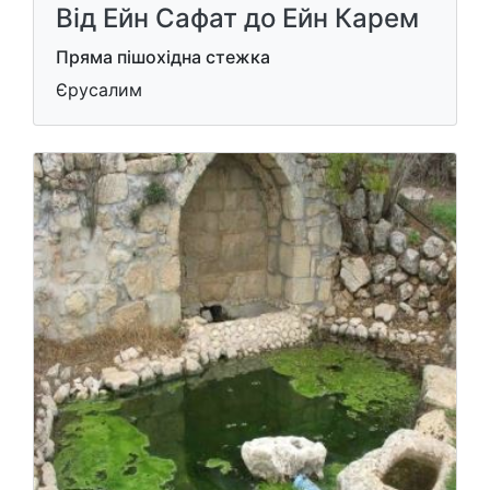
Від Ейн Сафат до Ейн Карем
Пряма пішохідна стежка
Єрусалим