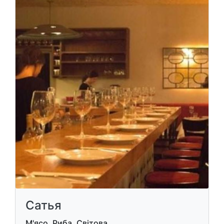
Сатья
М'ясо, Риба, Світова