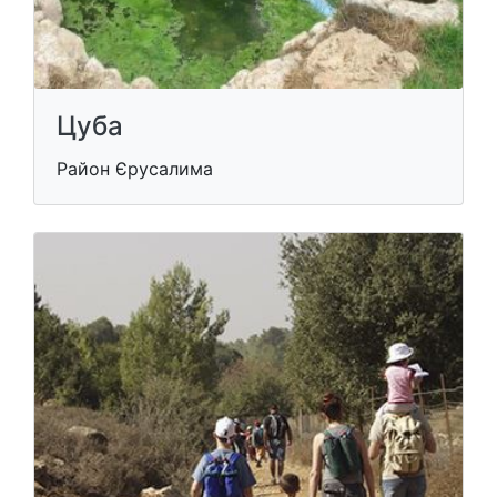
Цуба
Район Єрусалима