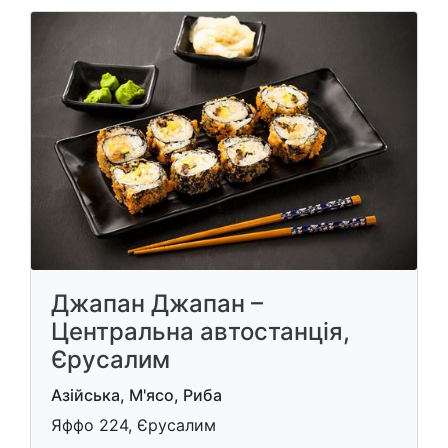
Джапан Джапан –
Центральна автостанція,
Єрусалим
Азійська, М'ясо, Риба
Яффо 224, Єрусалим