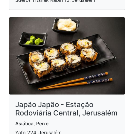
Sderot Yitshak Rabin 10, Jerusalém
Japão Japão - Estação
Rodoviária Central, Jerusalém
Asiática, Peixe
Yafo 224, Jerusalém