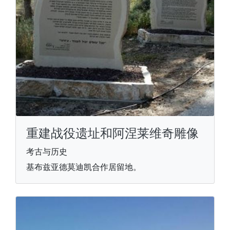
重建战役遗址和阿涅莱维奇雕像
考古与历史
基布兹亚德莫迪凯合作居留地。