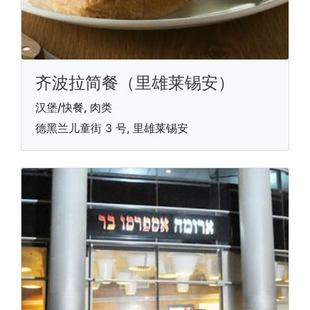
齐波拉简餐（里雄莱锡安）
汉堡/快餐, 肉类
德黑兰儿童街 3 号, 里雄莱锡安