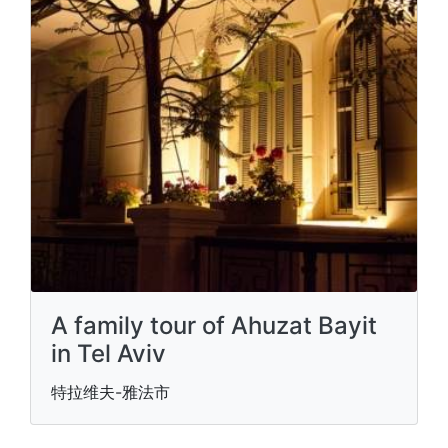
A family tour of Ahuzat Bayit
in Tel Aviv
特拉维夫-雅法市