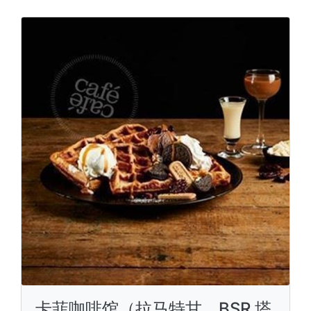
卡菲咖啡馆（拉马特甘，BSR 塔