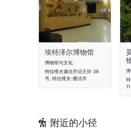
埃特泽尔博物馆
博物馆与文化
博
特拉维夫迦法乔治王街 38
号, 特拉维夫-雅法市
特
1
附近的小径