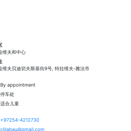
区
拉维夫和中心
址
拉维夫贝迪切夫斯基街9号, 特拉维夫-雅法市
By appointment
停车处
适合儿童
+97254-4212730
clilabau@gmail.com