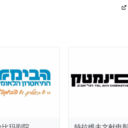
哈比玛剧院
特拉维夫文献电