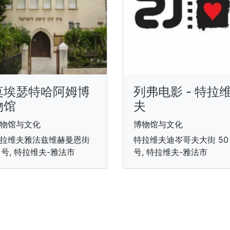
莫埃瑟特哈阿姆博
列弗电影 - 特拉
物馆
夫
物馆与文化
博物馆与文化
拉维夫雅法兹维赫曼恩街
特拉维夫迪岑哥夫大街 50
1 号, 特拉维夫-雅法市
号, 特拉维夫-雅法市