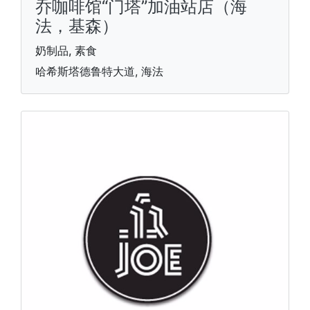
乔咖啡馆“门塔”加油站店（海
法，基森）
奶制品, 素食
哈希斯塔德鲁特大道, 海法