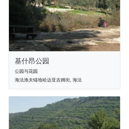
基什昂公园
公园与花园
海法渔夫锚地哈达亚吉姆街, 海法