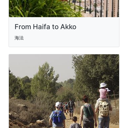
From Haifa to Akko
海法