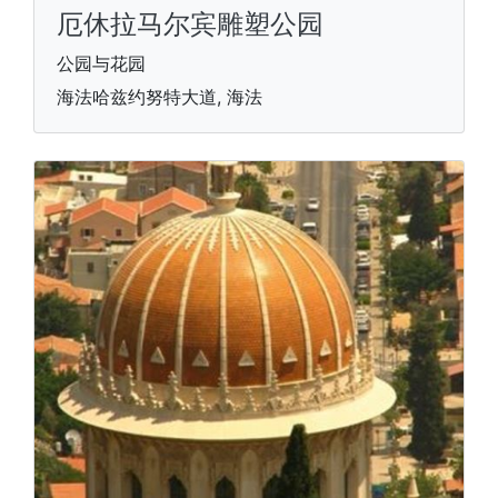
厄休拉马尔宾雕塑公园
公园与花园
海法哈兹约努特大道, 海法