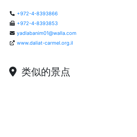
+972-4-8393866
+972-4-8393853
yadlabanim01@walla.com
www.daliat-carmel.org.il
类似的景点