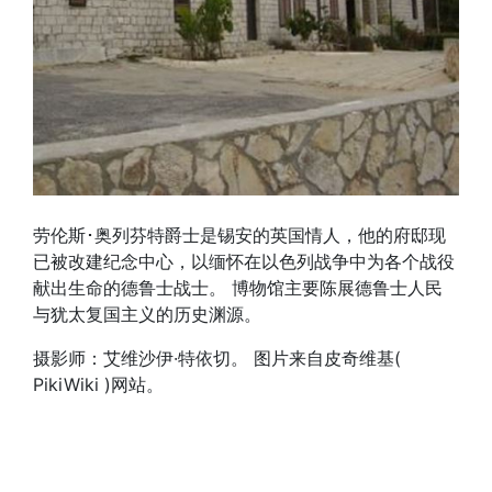
劳伦斯･奥列芬特爵士是锡安的英国情人，他的府邸现
已被改建纪念中心，以缅怀在以色列战争中为各个战役
献出生命的德鲁士战士。 博物馆主要陈展德鲁士人民
与犹太复国主义的历史渊源。
摄影师：艾维沙伊·特依切。 图片来自皮奇维基(
PikiWiki )网站。