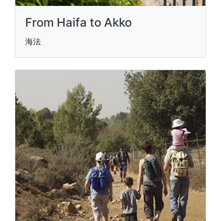
From Haifa to Akko
海法