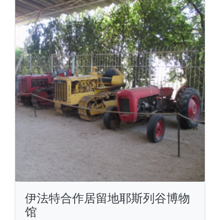
伊法特合作居留地耶斯列谷博物
馆