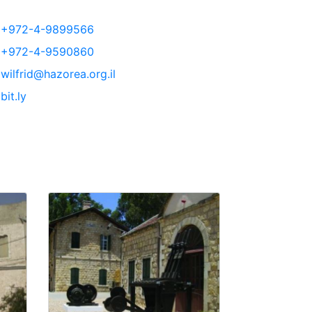
+972-4-9899566
+972-4-9590860
wilfrid@hazorea.org.il
bit.ly