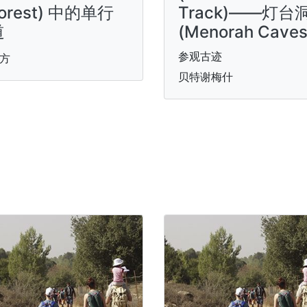
orest) 中的单行
Track)——灯台
道
(Menorah Caves
参观古迹
方
贝特谢梅什