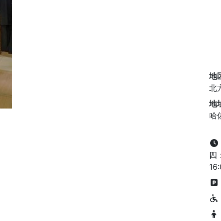
地
北
地
哈
四：
1