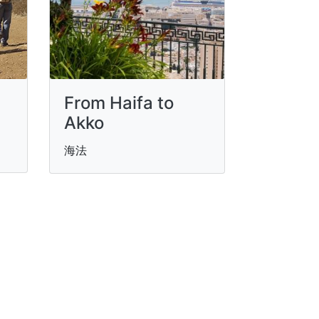
From Haifa to
Akko
海法