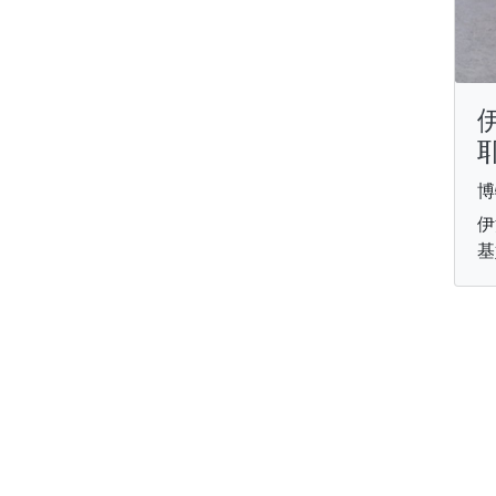
博
伊
基