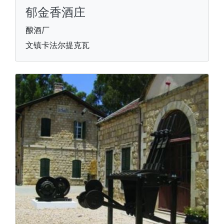
郁金香酒庄
酿酒厂
文镇卡法尔提克瓦