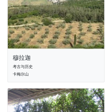
穆拉迦
考古与历史
卡梅尔山