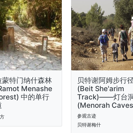
拉蒙特门纳什森林
贝特谢阿姆步行
Ramot Menashe
(Beit She'arim
orest) 中的单行
Track)——灯台
道
(Menorah Caves
参观古迹
方
贝特谢梅什