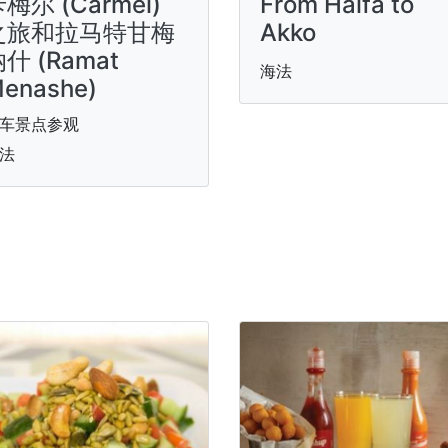
梅尔 (Carmel)
From Haifa to
之旅和拉马特甘梅
Akko
什 (Ramat
海法
enashe)
车景点参观
法