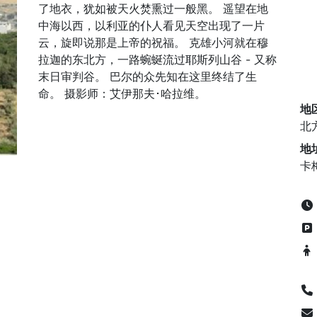
了地衣，犹如被天火焚熏过一般黑。 遥望在地
中海以西，以利亚的仆人看见天空出现了一片
云，旋即说那是上帝的祝福。 克雄小河就在穆
拉迦的东北方，一路蜿蜒流过耶斯列山谷 - 又称
末日审判谷。 巴尔的众先知在这里终结了生
命。 摄影师：艾伊那夫･哈拉维。
地
北
地
卡