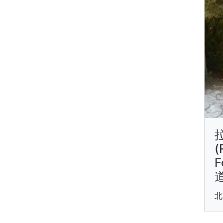
(
F
北