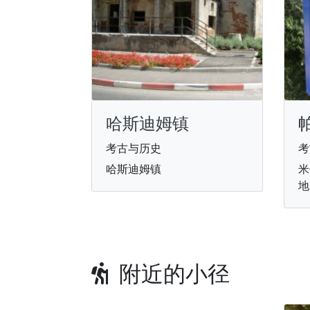
哈斯迪姆镇
考古与历史
考
哈斯迪姆镇
米
地
附近的小径