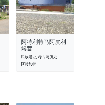
阿特利特马阿皮利
姆营
民族遗址, 考古与历史
阿特利特