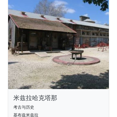
米兹拉哈克塔那
考古与历史
基布兹米兹拉