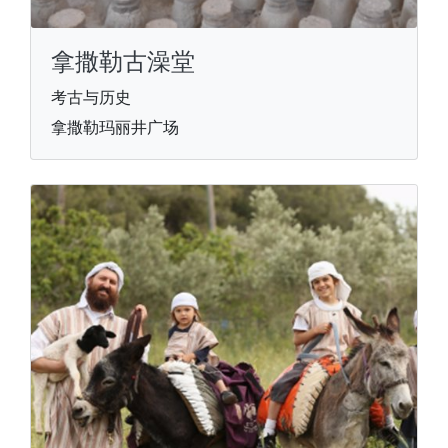
拿撒勒古澡堂
考古与历史
拿撒勒玛丽井广场