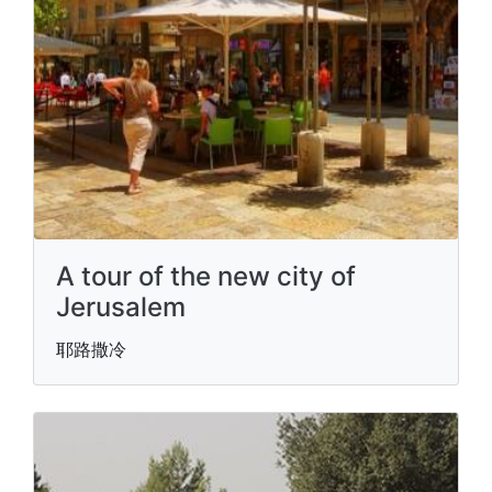
A tour of the new city of
Jerusalem
耶路撒冷