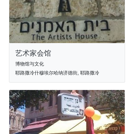
艺术家会馆
博物馆与文化
耶路撒冷什穆埃尔哈纳济德街, 耶路撒冷