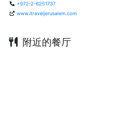
+972-2-6251737
www.itraveljerusalem.com
附近的餐厅