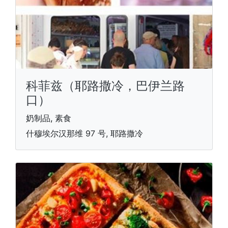
科菲兹（耶路撒冷，巴伊兰路
口）
奶制品, 素食
什穆埃尔汉那维 97 号, 耶路撒冷