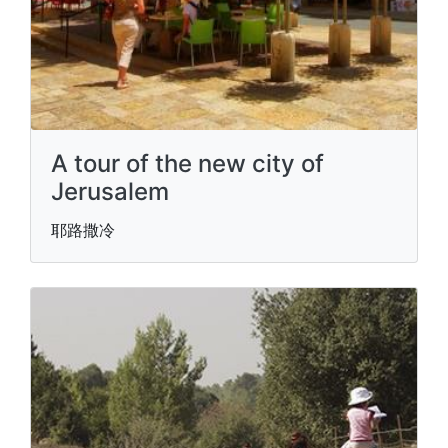
A tour of the new city of
Jerusalem
耶路撒冷