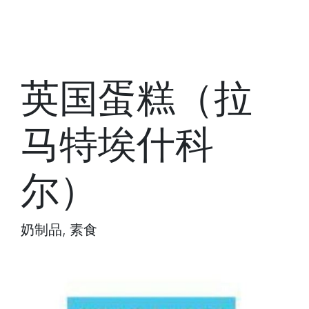
英国蛋糕（拉
马特埃什科
尔）
奶制品, 素食