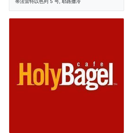
蒂法雷特以色列 5 号, 耶路撒冷