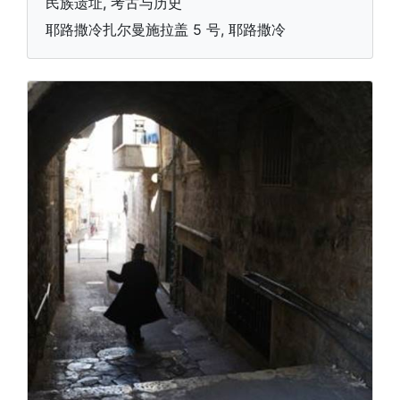
民族遗址, 考古与历史
耶路撒冷扎尔曼施拉盖 5 号, 耶路撒冷