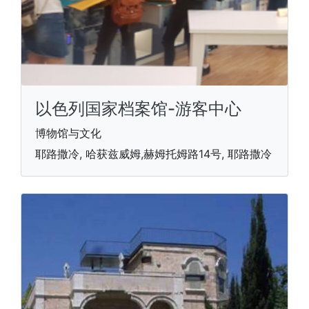
以色列国家档案馆-游客中心
博物馆与文化
耶路撒冷, 哈获兹威姆,赫姆托姆路14号, 耶路撒冷