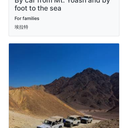
By car from Mt. Yoash and by
foot to the sea
For families
埃拉特