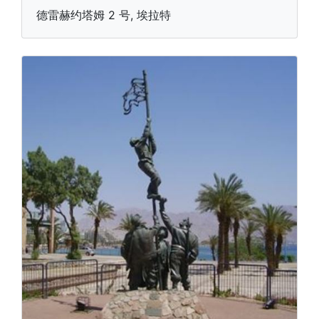
德雷赫约塔姆 2 号, 埃拉特