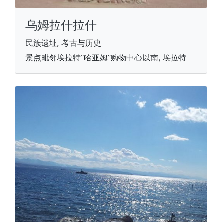
乌姆拉什拉什
民族遗址, 考古与历史
景点毗邻埃拉特“哈亚姆”购物中心以南, 埃拉特