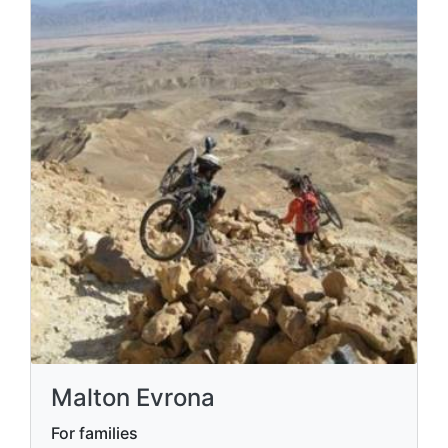
Malton Evrona
For families