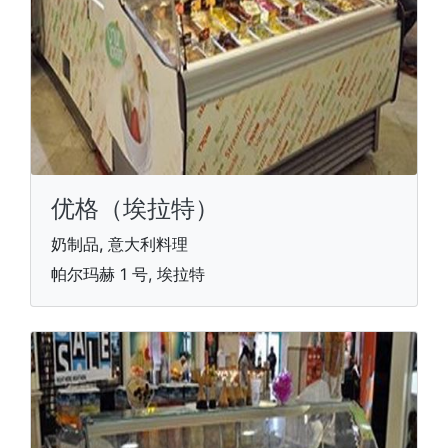
优格（埃拉特）
奶制品, 意大利料理
帕尔玛赫 1 号, 埃拉特