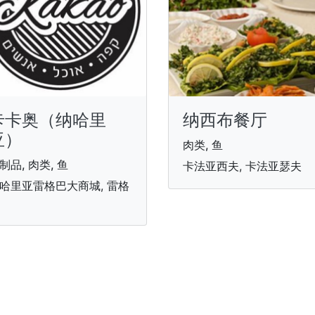
卡卡奥（纳哈里
纳西布餐厅
亚）
肉类, 鱼
制品, 肉类, 鱼
卡法亚西夫, 卡法亚瑟夫
哈里亚雷格巴大商城, 雷格