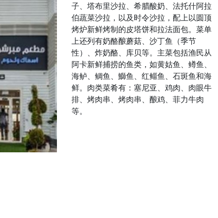
子、塔布里沙拉、希腊酸奶、法托什阿拉
伯蔬菜沙拉，以及时令沙拉，配上以圆顶
烤炉新鲜烤制的皮塔饼和拉法面包。菜单
上还列有奶酪酿蘑菇、沙丁鱼（季节
性）、炸奶酪、库贝等。主菜包括渔民从
阿卡新鲜捕捞的鱼类，如黄姑鱼、鳟鱼、
海鲈、鲷鱼、鰤鱼、红鲻鱼、石斑鱼和海
鲜。肉类菜肴有：塞尼亚、鸡肉、肉眼牛
排、烤肉串、烤肉串、酿鸡、菲力牛肉
等。