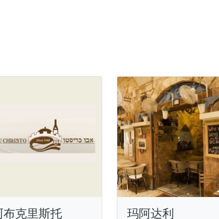
阿布克里斯托
玛阿达利