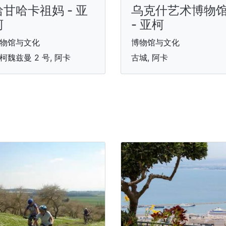
哈甘哈卡祖妈 - 亚
乌克什艺术博物
柯
- 亚柯
物馆与文化
博物馆与文化
柯魏兹曼 2 号, 阿卡
古城, 阿卡