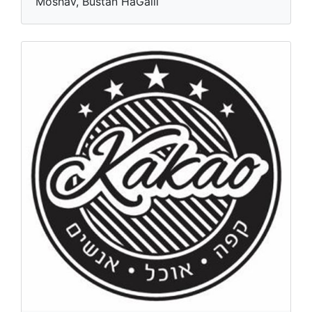
Moshav, Bustan HaGalil