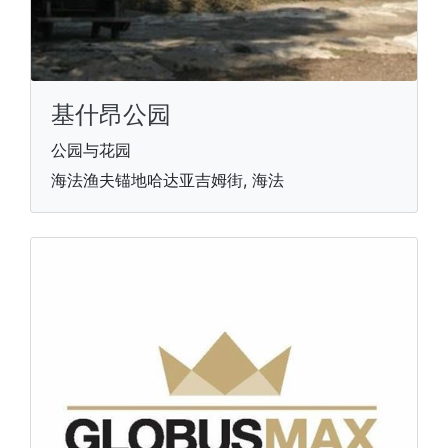
基什昂公园
公园与花园
海法渔夫锚地哈达亚吉姆街, 海法