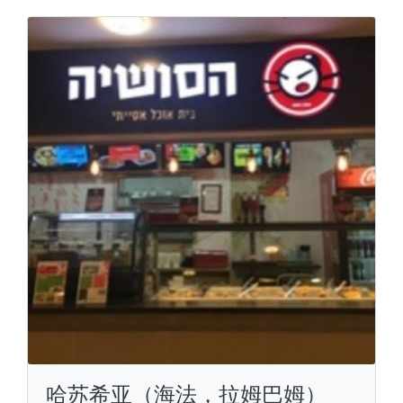
哈苏希亚（海法，拉姆巴姆）