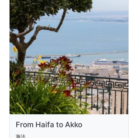
From Haifa to Akko
海法