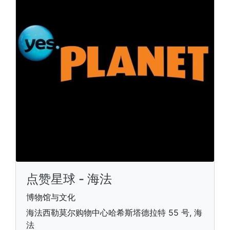
点赞星球 - 海法
博物馆与文化
海法西勒莫尔购物中心哈希斯塔德拉特 55 号, 海
法