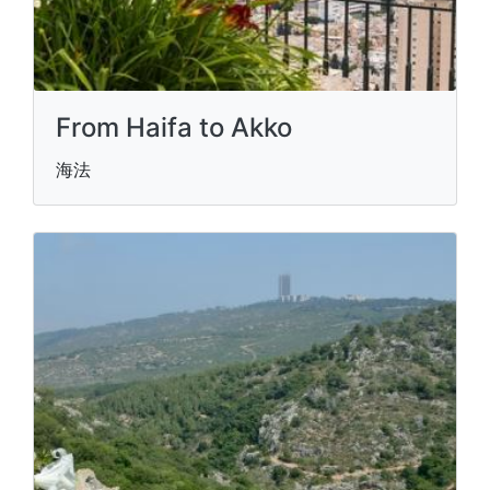
From Haifa to Akko
海法