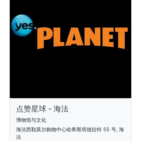
点赞星球 - 海法
博物馆与文化
海法西勒莫尔购物中心哈希斯塔德拉特 55 号, 海
法