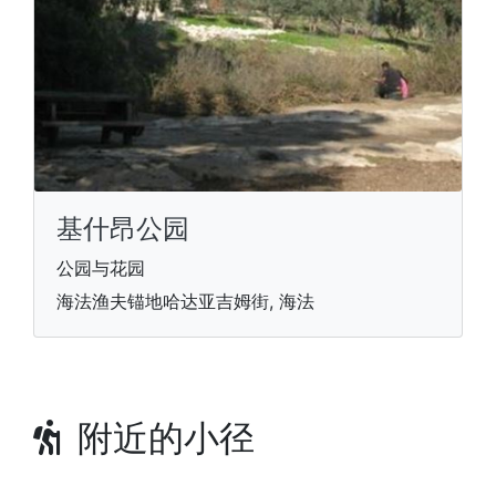
基什昂公园
公园与花园
海法渔夫锚地哈达亚吉姆街, 海法
附近的小径