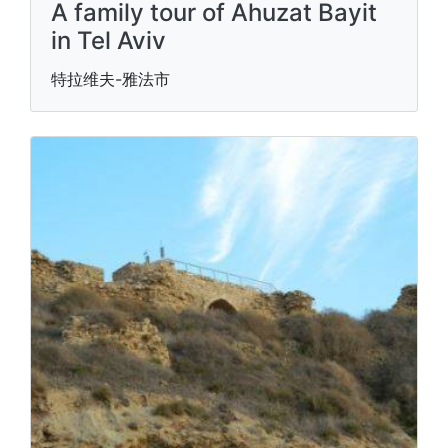
A family tour of Ahuzat Bayit
in Tel Aviv
特拉维夫-雅法市