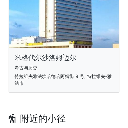
米格代尔沙洛姆迈尔
考古与历史
特拉维夫雅法埃哈德哈阿姆街 9 号, 特拉维夫-雅
法市
附近的小径