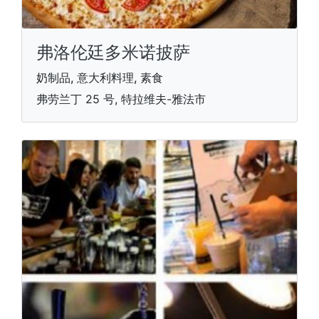
弗洛伦廷多米诺披萨
奶制品, 意大利料理, 素食
弗劳兰丁 25 号, 特拉维夫-雅法市