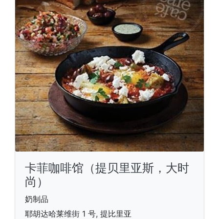
卡菲咖啡馆（提贝里亚斯，大时
尚）
奶制品
耶胡达哈莱维街 1 号, 提比里亚