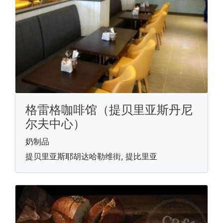
格雷格咖啡馆（提贝里亚斯丹尼
尔夫中心）
奶制品
提贝里亚斯耶胡达哈勒维街, 提比里亚