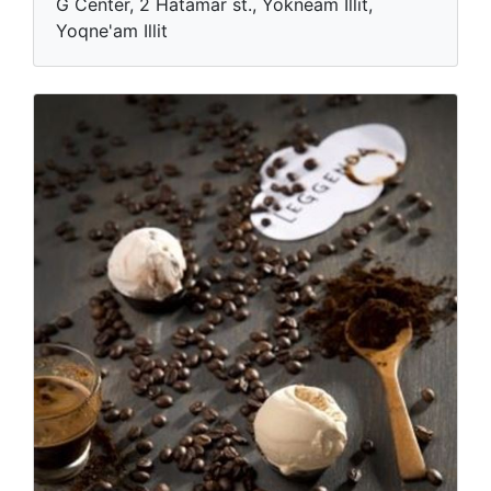
G Center, 2 Hatamar st., Yokneam Illit,
Yoqne'am Illit