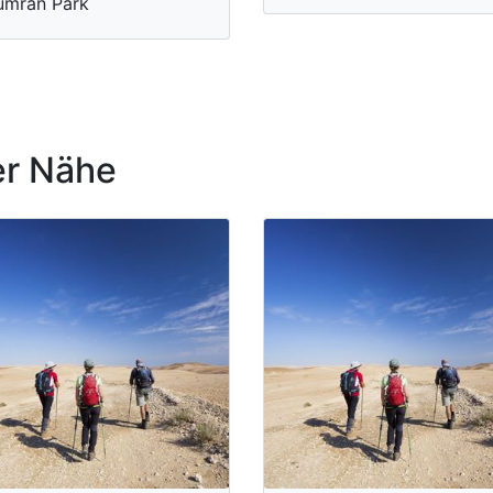
umran Park
r Nähe