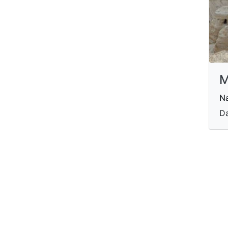
M
Na
Da