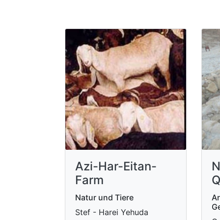
N
Azi-Har-Eitan-
Q
Farm
Ar
Natur und Tiere
Ge
Stef - Harei Yehuda