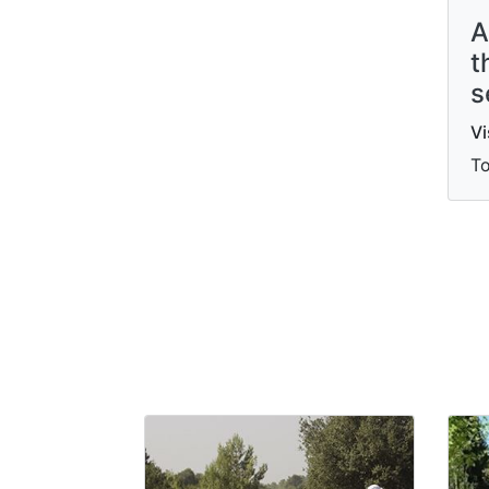
A
t
s
Vi
To