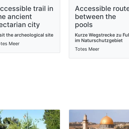
ccessible trail in
Accessible rout
he ancient
between the
ectarian city
pools
sit the archeological site
Kurze Wegstrecke zu Fu
im Naturschutzgebiet
tes Meer
Totes Meer