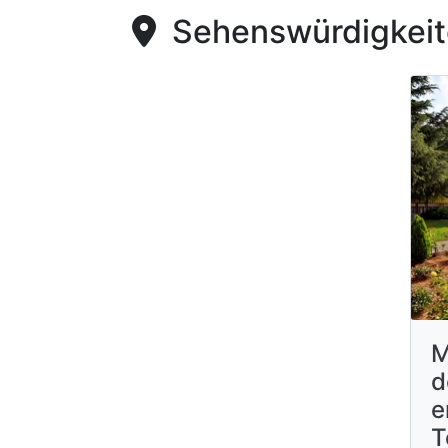
Sehenswürdigkeite
M
d
e
T