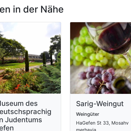
n in der Nähe
useum des
Sarig-Weingut
eutschsprachig
Weingüter
n Judentums
HaGefen St 33, Mosahv
efen
merhavia