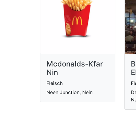
Mcdonalds-Kfar
B
Nin
E
Fleisch
Fl
Neen Junction, Nein
De
Na