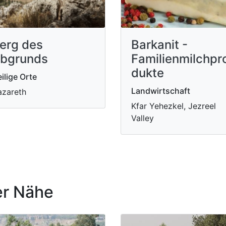
erg des
Barkanit -
bgrunds
Familienmilchpr
dukte
ilige Orte
Landwirtschaft
zareth
Kfar Yehezkel, Jezreel
Valley
r Nähe