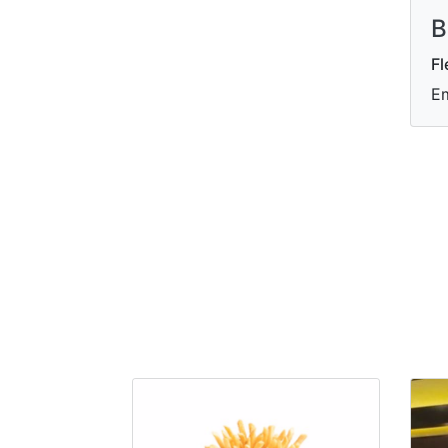
B
Fl
Em