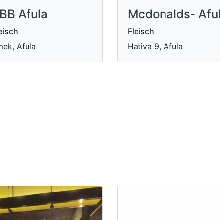
BB Afula
Mcdonalds- Afu
eisch
Fleisch
ek, Afula
Hativa 9, Afula