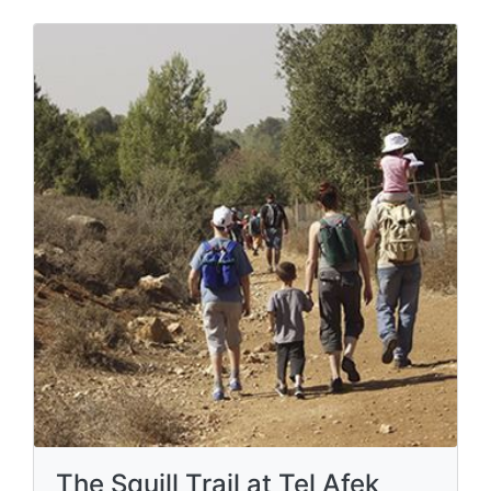
The Squill Trail at Tel Afek