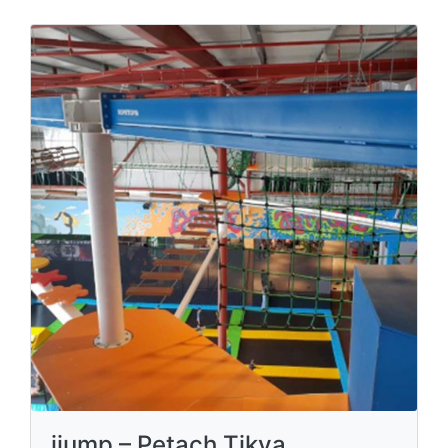
ijump – Petach Tikva