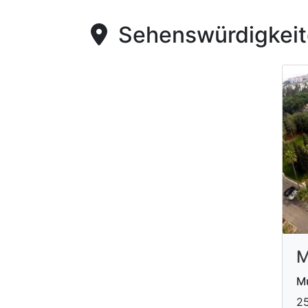
Sehenswürdigkeite
M
M
​2