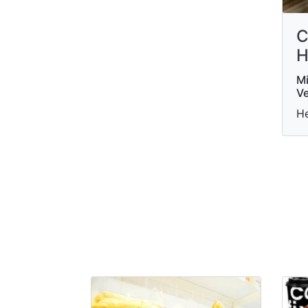
C
H
Mi
Ve
He