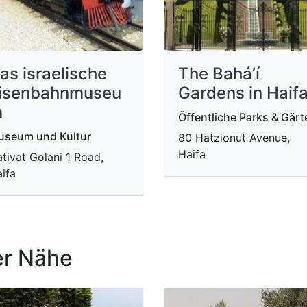
as israelische
The Bahá’í
isenbahnmuseu
Gardens in Haif
m
Öffentliche Parks & Gärt
useum und Kultur
80 Hatzionut Avenue,
Haifa
tivat Golani 1 Road,
ifa
r Nähe