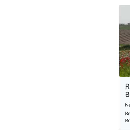
R
B
Na
Bi
Re