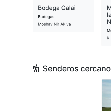
Bodega Galai
M
l
Bodegas
N
Moshav Nir Akiva
Mu
Ki
Senderos cercano