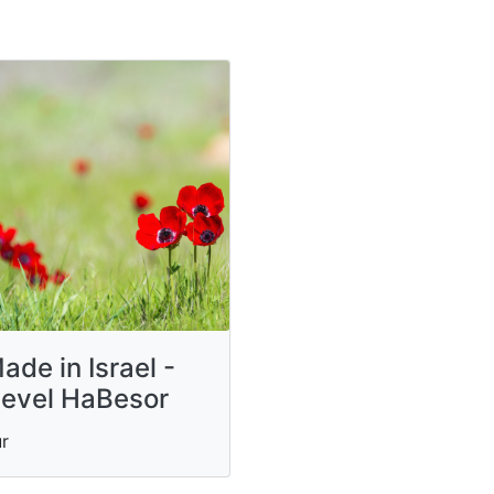
ade in Israel -
evel HaBesor
r