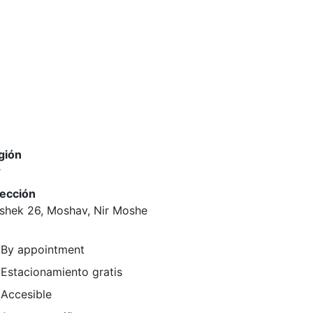
gión
r
rección
shek 26, Moshav, Nir Moshe
By appointment
Estacionamiento gratis
Accesible