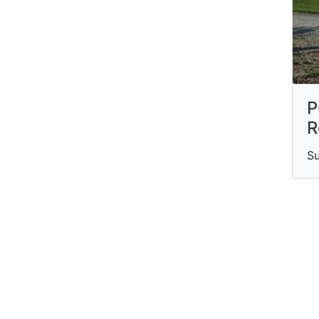
P
R
Su