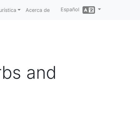
Español
rística
Acerca de
rbs and