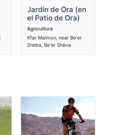
Jardín de Ora (en
el Patio de Ora)
Agricultura
t
Kfar Maimon, near Be'er
Sheba, Be'er Sheva