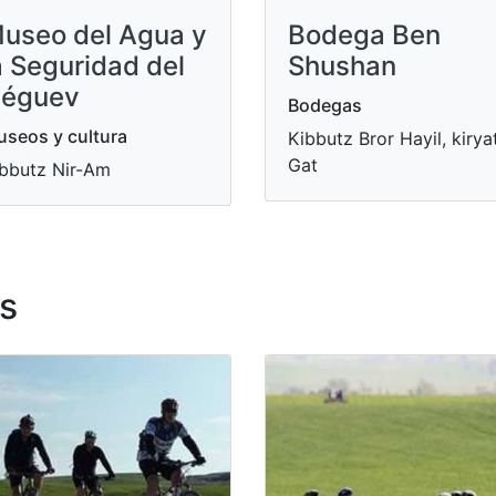
useo del Agua y
Bodega Ben
a Seguridad del
Shushan
éguev
Bodegas
seos y cultura
Kibbutz Bror Hayil, kirya
Gat
bbutz Nir-Am
s