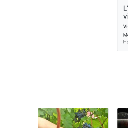
L
v
Vi
Mo
H