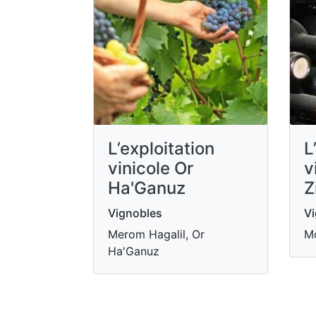
L’exploitation
L
vinicole Or
v
Ha'Ganuz
Z
Vignobles
Vi
Merom Hagalil, Or
Mo
Ha'Ganuz