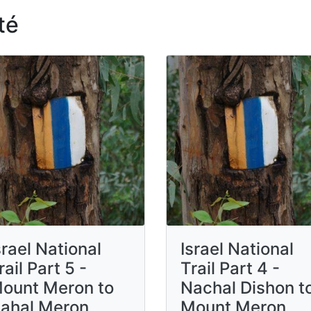
té
srael National
Israel National
rail Part 5 -
Trail Part 4 -
ount Meron to
Nachal Dishon t
ahal Meron
Mount Meron