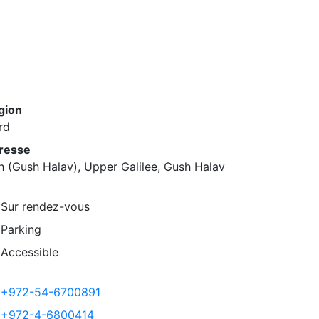
gion
rd
resse
h (Gush Halav), Upper Galilee, Gush Halav
Sur rendez-vous
Parking
Accessible
+972-54-6700891
+972-4-6800414