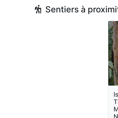
Sentiers à proximi
I
T
M
N