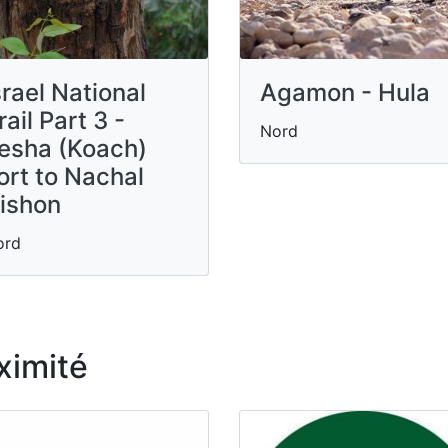
srael National
Agamon - Hula
rail Part 3 -
Nord
esha (Koach)
ort to Nachal
ishon
ord
ximité