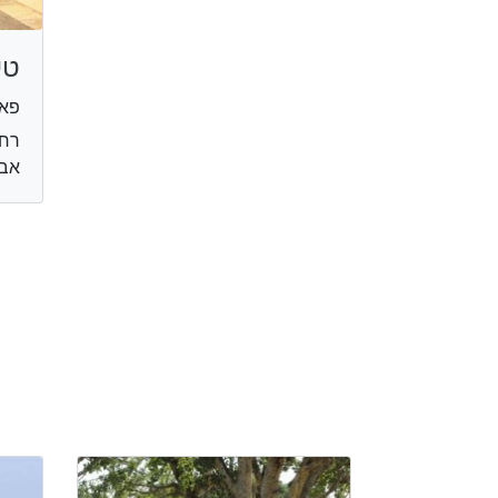
טי
פאר
רחו
אבי