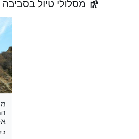
מסלולי טיול בסביבה
מס
המ
אפ
ביק