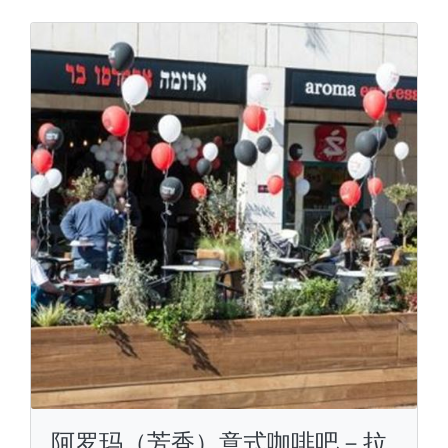
阿罗玛（芳香）意式咖啡吧－拉