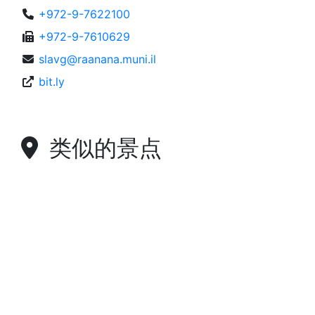
+972-9-7622100
+972-9-7610629
slavg@raanana.muni.il
bit.ly
类似的景点