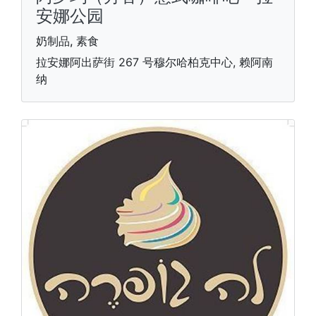
安娜公园
奶制品, 素食
拉安娜阿出萨街 267 号穆尔哈柏克中心, 赖阿南
纳