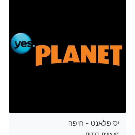
יס פלאנט - חיפה
מוזיאונים ותרבות