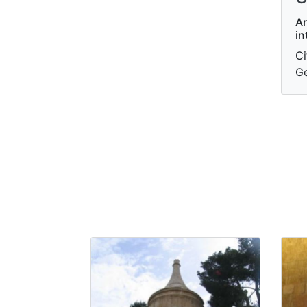
Ar
in
Ci
G