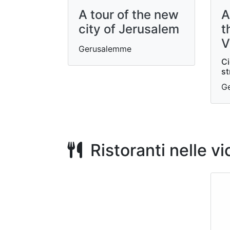
A tour of the new
A
city of Jerusalem
t
V
Gerusalemme
Ci
st
G
Ristoranti nelle v