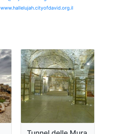
www.hallelujah.cityofdavid.org.il
Tunnel delle Mura