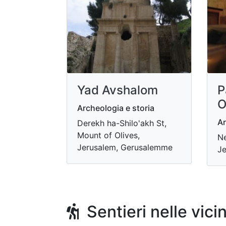
Yad Avshalom
P
O
Archeologia e storia
Ar
Derekh ha-Shilo'akh St,
Mount of Olives,
Ne
Jerusalem, Gerusalemme
Je
Sentieri nelle vici