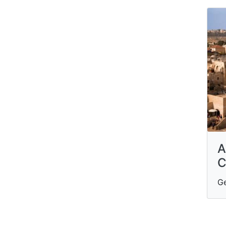
A
C
G