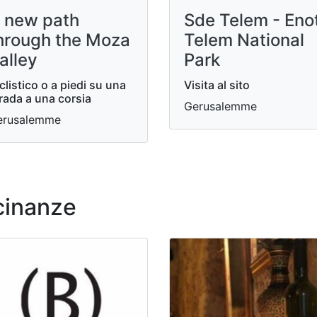
 new path
Sde Telem - Eno
hrough the Moza
Telem National
alley
Park
clistico o a piedi su una
Visita al sito
rada a una corsia
Gerusalemme
erusalemme
icinanze