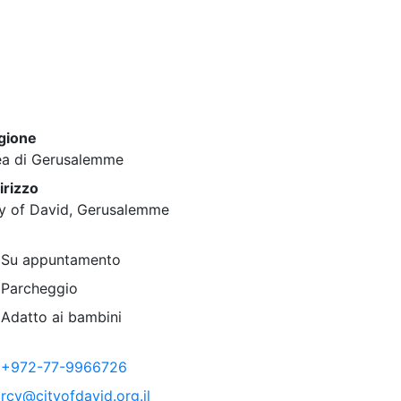
gione
ea di Gerusalemme
irizzo
ty of David, Gerusalemme
Su appuntamento
Parcheggio
Adatto ai bambini
+972-77-9966726
rcv@cityofdavid.org.il