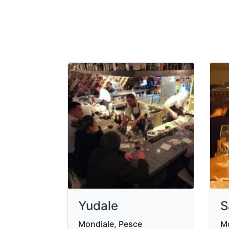
Yudale
S
Mondiale, Pesce
Mo