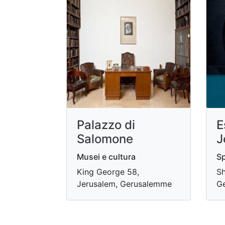
Palazzo di
E
Salomone
J
Musei e cultura
Sp
King George 58,
Sh
Jerusalem, Gerusalemme
G