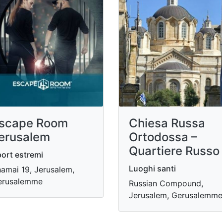
scape Room
Chiesa Russa
erusalem
Ortodossa –
Quartiere Russo
ort estremi
Luoghi santi
amai 19, Jerusalem,
erusalemme
Russian Compound,
Jerusalem, Gerusalemm