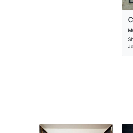
C
Mu
Sh
Je