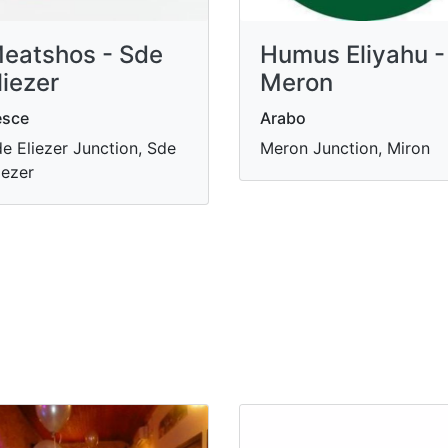
eatshos - Sde
Humus Eliyahu -
liezer
Meron
esce
Arabo
e Eliezer Junction, Sde
Meron Junction, Miron
iezer