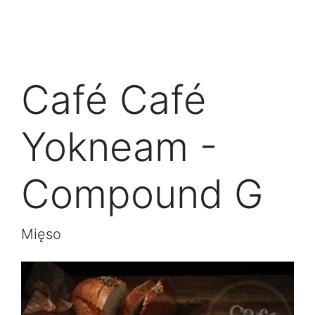
Café Café
Yokneam -
Compound G
Mięso