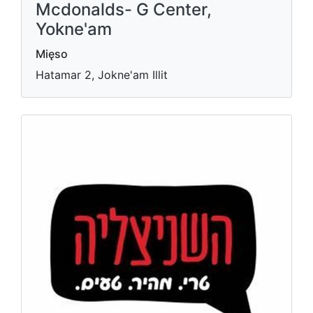
Mcdonalds- G Center,
Yokne'am
Mięso
Hatamar 2, Jokne'am Illit