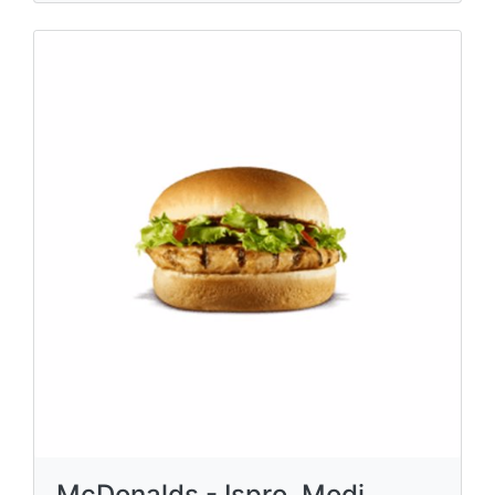
McDonalds - Ispro, Modi