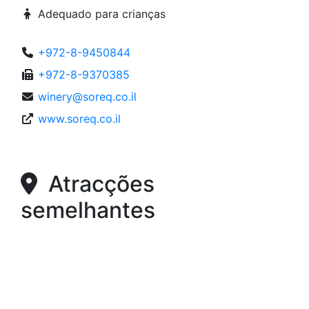
Adequado para crianças
+972-8-9450844
+972-8-9370385
winery@soreq.co.il
www.soreq.co.il
Atracções
semelhantes